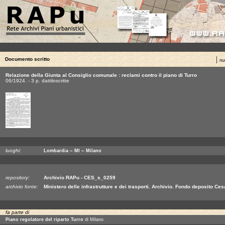
|
Documento scritto
nu
Relazione della Giunta al Consiglio comunale : reclami contro il piano di Turro
06/1924. - 3 p. dattiloscritte
luoghi:
–
–
Lombardia
MI
Milano
repository:
Archivio RAPu - CES_s_0259
archivio fonte:
Ministero delle infrastrutture e dei trasporti. Archivio. Fondo deposito Ce
fa parte di
Piano regolatore del riparto Turro
di Milano